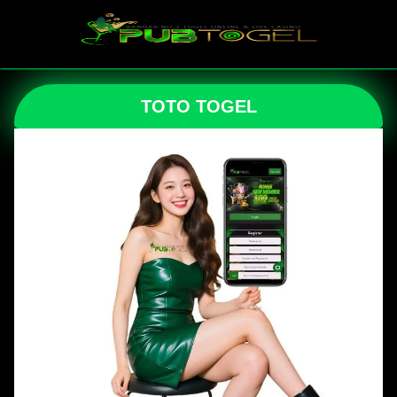
TOTO TOGEL